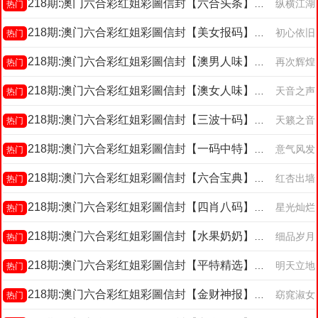
218期:澳门六合彩红姐彩圖信封【六合头条】每期自动更新
纵横江湖
热门
218期:澳门六合彩红姐彩圖信封【美女报码】每期自动更新
初心依旧
热门
218期:澳门六合彩红姐彩圖信封【澳男人味】每期自动更新
再次辉煌
热门
218期:澳门六合彩红姐彩圖信封【澳女人味】每期自动更新
天音之声
热门
218期:澳门六合彩红姐彩圖信封【三波十码】每期自动更新
天籁之音
热门
218期:澳门六合彩红姐彩圖信封【一码中特】每期自动更新
意气风发
热门
218期:澳门六合彩红姐彩圖信封【六合宝典】每期自动更新
红杏出墙
热门
218期:澳门六合彩红姐彩圖信封【四肖八码】每期自动更新
星光灿烂
热门
218期:澳门六合彩红姐彩圖信封【水果奶奶】每期自动更新
细品岁月
热门
218期:澳门六合彩红姐彩圖信封【平特精选】每期自动更新
明天立地
热门
218期:澳门六合彩红姐彩圖信封【金财神报】每期自动更新
窈窕淑女
热门