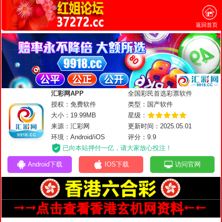
返回首页
汇彩网APP
全国彩民首选彩票软件
授权：免费软件
类型：国产软件
大小：19.99MB
星级：
来源：汇彩网
更新时间：2025.05.01
环境：Android/iOS
评分：9.9
已向本站押付一亿，请大家放心投注！
Android下载
IOS下载
访问官网