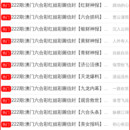
222期:澳门六合彩红姐彩圖信封【红财神报】每期自动更新
跳动的心
热门
222期:澳门六合彩红姐彩圖信封【六合抓码】每期自动更新
楚云潇雨
热门
222期:澳门六合彩红姐彩圖信封【银财神报】每期自动更新
沉入云间
热门
222期:澳门六合彩红姐彩圖信封【黄财神报】每期自动更新
人外有人
热门
222期:澳门六合彩红姐彩圖信封【青财神报】每期自动更新
自娱自乐
热门
222期:澳门六合彩红姐彩圖信封【济公活佛】每期自动更新
瑞雪纷飞
热门
222期:澳门六合彩红姐彩圖信封【天龙爆料】每期自动更新
源远流长
热门
222期:澳门六合彩红姐彩圖信封【九龙内幕】每期自动更新
一路欢笑
热门
222期:澳门六合彩红姐彩圖信封【观音救世】每期自动更新
落雪飞花
热门
222期:澳门六合彩红姐彩圖信封【六合头条】每期自动更新
纵横江湖
热门
222期:澳门六合彩红姐彩圖信封【美女报码】每期自动更新
初心依旧
热门