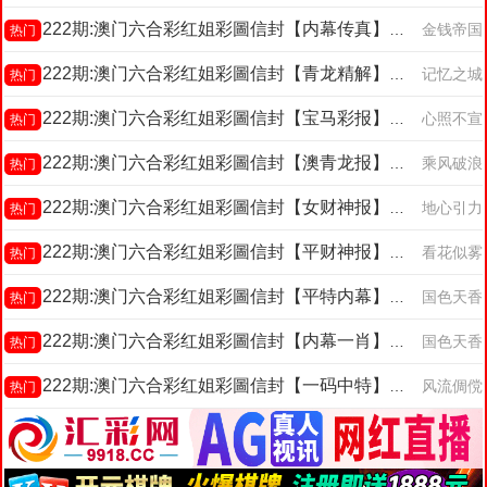
222期:澳门六合彩红姐彩圖信封【内幕传真】每期自动更新
金钱帝国
热门
222期:澳门六合彩红姐彩圖信封【青龙精解】每期自动更新
记忆之城
热门
222期:澳门六合彩红姐彩圖信封【宝马彩报】每期自动更新
心照不宣
热门
222期:澳门六合彩红姐彩圖信封【澳青龙报】每期自动更新
乘风破浪
热门
222期:澳门六合彩红姐彩圖信封【女财神报】每期自动更新
地心引力
热门
222期:澳门六合彩红姐彩圖信封【平财神报】每期自动更新
看花似雾
热门
222期:澳门六合彩红姐彩圖信封【平特内幕】每期自动更新
国色天香
热门
222期:澳门六合彩红姐彩圖信封【内幕一肖】每期自动更新
国色天香
热门
222期:澳门六合彩红姐彩圖信封【一码中特】每期自动更新
风流倜傥
热门