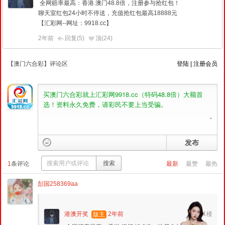
全网赔率最高：香港.澳门48.8倍，
注册参与抢红包！
聊天室红包24小时不停送，
充值抢红包最高18888元
【汇彩网--网址：9918.cc】
2年前
回复(5)
顶(
24
)
【澳门六合彩】评论区
登陆
|
注册会员
发布
搜索
1
条评论
最新
最赞
最热
彭国258369aa
港澳开奖
2年前
1楼
版主