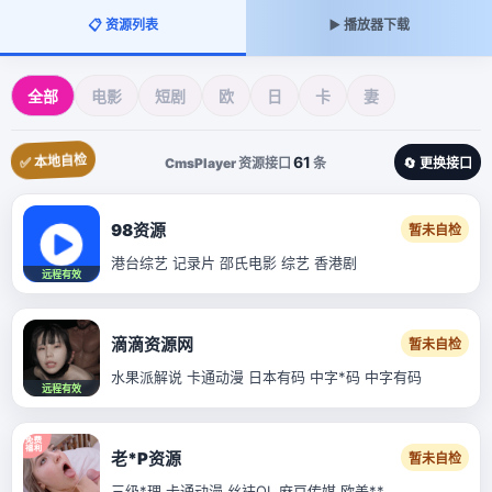
📋 资源列表
▶️ 播放器下载
全部
电影
短剧
欧
日
卡
妻
✅ 本地自检
61
CmsPlayer 资源接口
条
🔄 更换接口
98资源
暂未自检
港台综艺 记录片 邵氏电影 综艺 香港剧
远程有效
滴滴资源网
暂未自检
水果派解说 卡通动漫 日本有码 中字*码 中字有码
远程有效
老*P资源
暂未自检
三级*理 卡通动漫 丝袜OL 麻豆传媒 欧美**