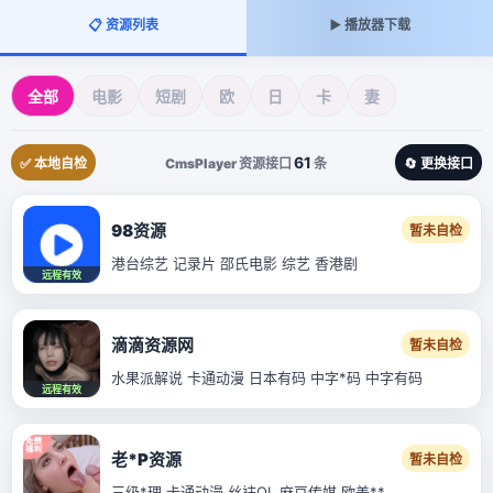
📋 资源列表
▶️ 播放器下载
全部
电影
短剧
欧
日
卡
妻
61
✅ 本地自检
CmsPlayer 资源接口
条
🔄 更换接口
98资源
暂未自检
港台综艺 记录片 邵氏电影 综艺 香港剧
远程有效
滴滴资源网
暂未自检
水果派解说 卡通动漫 日本有码 中字*码 中字有码
远程有效
老*P资源
暂未自检
三级*理 卡通动漫 丝袜OL 麻豆传媒 欧美**