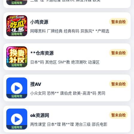
远程有效
小鸡资源
暂未自检
网曝黑料 厂牌经典 经典有码 异族风* *产精选
远程有效
**仓库资源
暂未自检
日本*码 其他区 SM*教 绝顶潮吹 动漫区
远程有效
搜AV
暂未自检
小众女同 恐怖** 唐伯虎 欧美-高清*码 男同
远程有效
ok资源网
暂未自检
两性课堂 日本*理 韩**理 港台三级 邵氏电影
远程有效