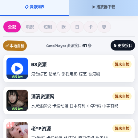
📋 资源列表
▶️ 播放器下载
全部
电影
短剧
欧
日
卡
妻
61
CmsPlayer 资源接口
条
✅ 本地自检
🔄 更换接口
98资源
暂未自检
港台综艺 记录片 邵氏电影 综艺 香港剧
远程有效
滴滴资源网
暂未自检
水果派解说 卡通动漫 日本有码 中字*码 中字有码
远程有效
老*P资源
暂未自检
三级*理 卡通动漫 丝袜OL 麻豆传媒 欧美**