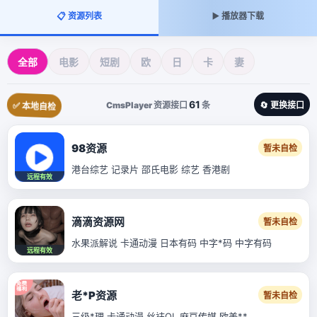
📋 资源列表
▶️ 播放器下载
全部
电影
短剧
欧
日
卡
妻
61
CmsPlayer 资源接口
条
🔄 更换接口
✅ 本地自检
98资源
暂未自检
港台综艺 记录片 邵氏电影 综艺 香港剧
远程有效
滴滴资源网
暂未自检
水果派解说 卡通动漫 日本有码 中字*码 中字有码
远程有效
老*P资源
暂未自检
三级*理 卡通动漫 丝袜OL 麻豆传媒 欧美**